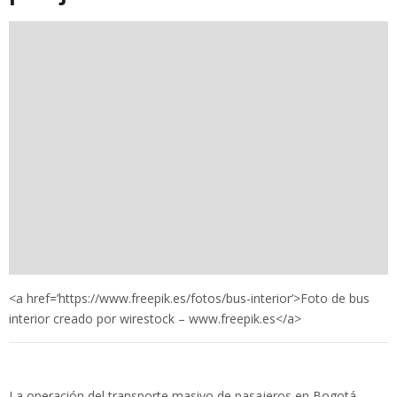
<a href=’https://www.freepik.es/fotos/bus-interior’>Foto de bus
interior creado por wirestock – www.freepik.es</a>
La operación del transporte masivo de pasajeros en Bogotá