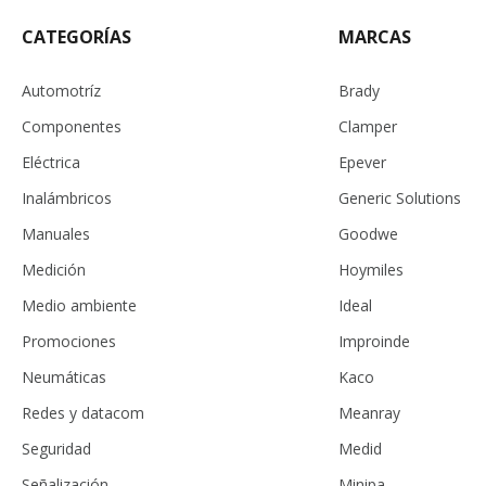
CATEGORÍAS
MARCAS
Automotríz
Brady
Componentes
Clamper
Eléctrica
Epever
Inalámbricos
Generic Solutions
Manuales
Goodwe
Medición
Hoymiles
Medio ambiente
Ideal
Promociones
Improinde
Neumáticas
Kaco
Redes y datacom
Meanray
Seguridad
Medid
Señalización
Minipa