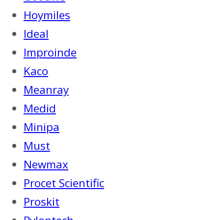
Hoymiles
Ideal
Improinde
Kaco
Meanray
Medid
Minipa
Must
Newmax
Procet Scientific
Proskit