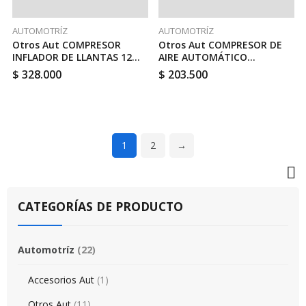
AUTOMOTRÍZ
AUTOMOTRÍZ
Otros Aut COMPRESOR
Otros Aut COMPRESOR DE
INFLADOR DE LLANTAS 12
AIRE AUTOMÁTICO
VOLTS 120PSI // TOTAL
P.LLANTAS 12 VOLT // TOTAL
$
328.000
$
203.500
TTAC2506
TTAC1406
1
2
→
CATEGORÍAS DE PRODUCTO
Automotríz
(22)
Accesorios Aut
(1)
Otros Aut
(11)