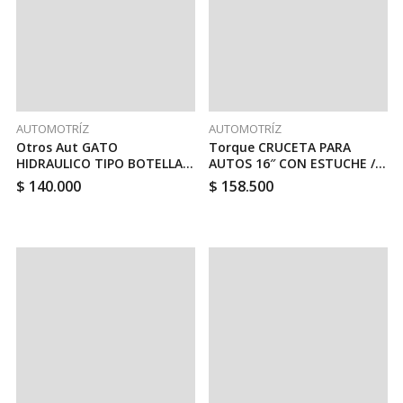
AUTOMOTRÍZ
AUTOMOTRÍZ
Otros Aut GATO
Torque CRUCETA PARA
HIDRAULICO TIPO BOTELLA 2
AUTOS 16″ CON ESTUCHE //
TON // TOTAL THT109022
TOTAL THTRCW40231
$
140.000
$
158.500