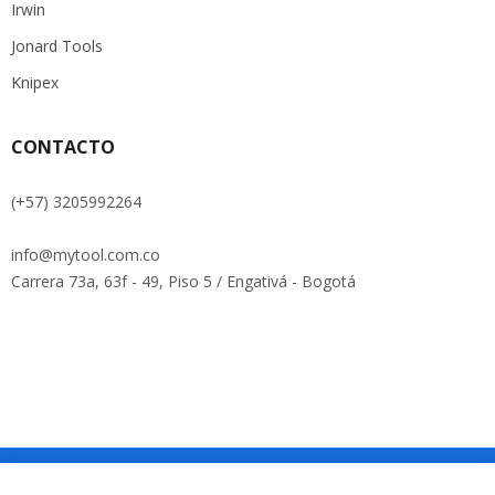
Irwin
Jonard Tools
Knipex
CONTACTO
(+57) 3205992264
info@mytool.com.co
Carrera 73a, 63f - 49, Piso 5 / Engativá - Bogotá
Copyright © Roadthemes. All Rights Reserved