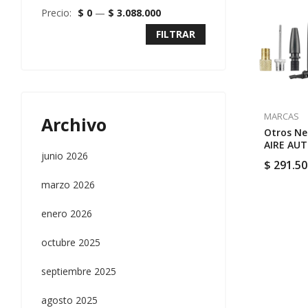
Precio:
$ 0
—
$ 3.088.000
FILTRAR
MARCAS
Archivo
Otros N
AIRE AU
junio 2026
INALAMBR
$
291.50
TACLI200
marzo 2026
enero 2026
octubre 2025
septiembre 2025
agosto 2025