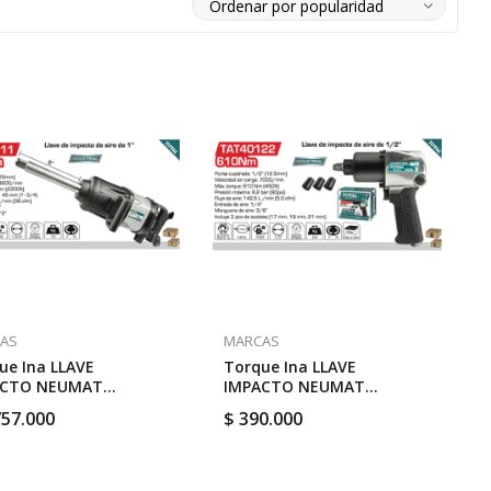
AS
MARCAS
ue Ina LLAVE
Torque Ina LLAVE
ACTO NEUMAT
IMPACTO NEUMAT
SADO1″/ 36CFM
INDUSTR 610NmCTE 1/2″+
757.000
$
390.000
NM // TOTAL
COPAS // TOTAL TAT40122
0111