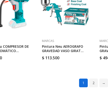
MARCAS
MARC
eu COMPRESOR DE
Pintura Neu AEROGRAFO
Pint
TOMÁTICO
GRAVEDAD VASO GIRAT
GRAV
ICO // TOTAL
400CC BOQUILL 1.5 MM //
600C
0
$
113.500
$
49
1
TOTAL TAT10402
1
2
→