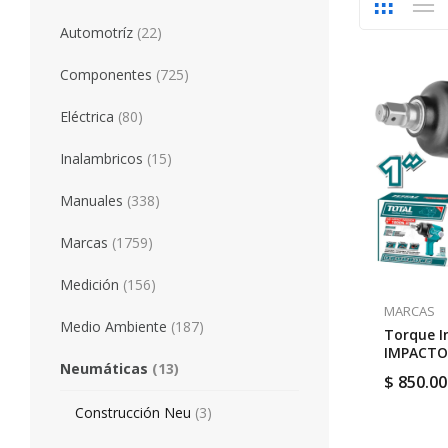
Automotríz
(22)
Componentes
(725)
Eléctrica
(80)
Inalambricos
(15)
Manuales
(338)
Marcas
(1759)
Medición
(156)
MARCAS
Medio Ambiente
(187)
Torque I
IMPACTO
Neumáticas
(13)
CORTA 1″ 
$
850.00
TOTAL T
Construcción Neu
(3)