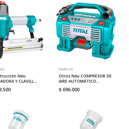
AS
MARCAS
trucción Neu
Otros Neu COMPRESOR DE
ADORA Y CLAVILL
AIRE AUTOMÁTICO
MÁTICA COMBINADA 2
INALAMBRICO S/PILA # //
3.500
$
696.000
 // TOTAL TAT81501
TOTAL TACLI2002