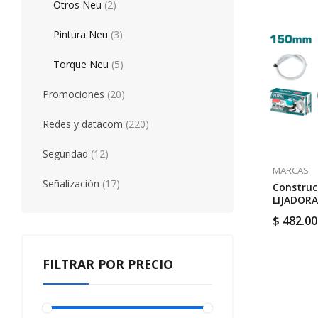
Otros Neu
(2)
Pintura Neu
(3)
Torque Neu
(5)
Promociones
(20)
Redes y datacom
(220)
Seguridad
(12)
MARCAS
Señalización
(17)
Construc
LIJADOR
ROTOORB
$
482.00
RPM // T
FILTRAR POR PRECIO