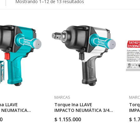
Ordenado
Mostrando 1–12 de 13 resultados
por
popularidad
MARCAS
MARC
na LLAVE
Torque Ina LLAVE
Torq
 NEUMATICA
IMPACTO NEUMÁTICA 3/4
IMP
/ 1328 FT //
INDUST 1600 N/M // TOTAL
T.PE
0
$
1.155.000
$
1.
AT41112
TAT40342
3100
TAT4