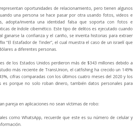
 representan oportunidades de relacionamiento, pero tienen algunos
 cuando una persona se hace pasar por otra usando fotos, videos e
s, adopta/inventa una identidad falsa que soporta con fotos e
icas de índole cibernético. Este tipo de delitos es ejecutado cuando
al ganarse la confianza y el cariño, se inventa historias para extraer
x “El Estafador de Tinder”, el cual muestra el caso de un israelí que
ólares a diferentes personas.
ntes de los Estados Unidos perdieron más de $343 millones debido a
tudio más reciente de TransUnion, el catfishing ha crecido un 149%
43%, cifras comparadas con los últimos cuatro meses del 2020 y los
s es porque no solo roban dinero, también datos personales para
an pareja en aplicaciones no sean víctimas de robo:
ales como WhatsApp, recuerde que este es su número de celular y
información.