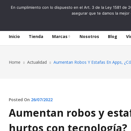
En cumplimiento con lo dispuesto en el Art. 3 de la Ley 1581 de 2
asegurar que te damos la mejor 
Inicio
Tienda
Marcas
Nosotros
Blog
Ví
Home
Actualidad
Aumentan Robos Y Estafas En Apps, ¿Có
Posted On
26/07/2022
Aumentan robos y esta
hurtos con tecnología?