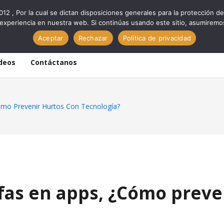
012 , Por la cual se dictan disposiciones generales para la protección
experiencia en nuestra web. Si continúas usando este sitio, asumiremo
Aceptar
Rechazar
Política de privacidad
deos
Contáctanos
mo Prevenir Hurtos Con Tecnología?
fas en apps, ¿Cómo preve