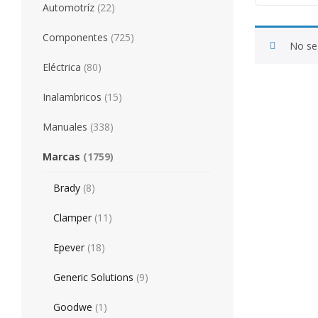
Automotríz
(22)
Componentes
(725)
No se 
Eléctrica
(80)
Inalambricos
(15)
Manuales
(338)
Marcas
(1759)
Brady
(8)
Clamper
(11)
Epever
(18)
Generic Solutions
(9)
Goodwe
(1)