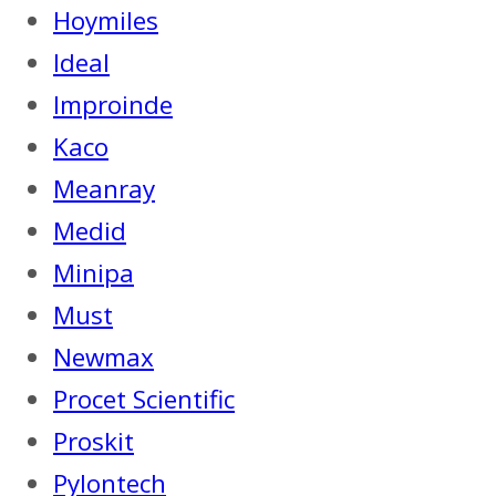
Hoymiles
Ideal
Improinde
Kaco
Meanray
Medid
Minipa
Must
Newmax
Procet Scientific
Proskit
Pylontech