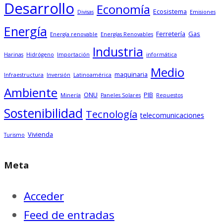
Desarrollo
Economía
Ecosistema
Divisas
Emisiones
Energía
Ferretería
Gas
Energía renovable
Energías Renovables
Industria
Harinas
Hidrógeno
Importación
informática
Medio
maquinaria
Infraestructura
Inversión
Latinoamérica
Ambiente
ONU
PIB
Minería
Paneles Solares
Repuestos
Sostenibilidad
Tecnología
telecomunicaciones
Vivienda
Turismo
Meta
Acceder
Feed de entradas