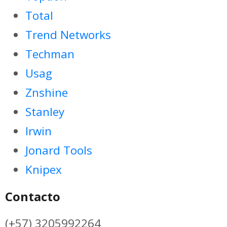
Total
Trend Networks
Techman
Usag
Znshine
Stanley
Irwin
Jonard Tools
Knipex
Contacto
(+57) 3205992264