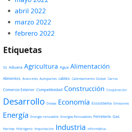
abril 2022
marzo 2022
febrero 2022
Etiquetas
Agricultura
Alimentación
Aduana
Agua
5G
Alimentos
cables
Aranceles
Autopartes
Calentamiento Global
Carros
Construcción
Comercio Exterior
Competitividad
Cooperación
Desarrollo
Economía
Ecosistema
Divisas
Emisiones
Energía
Ferretería
Gas
Energía renovable
Energías Renovables
Industria
Harinas
Hidrógeno
Importación
informática