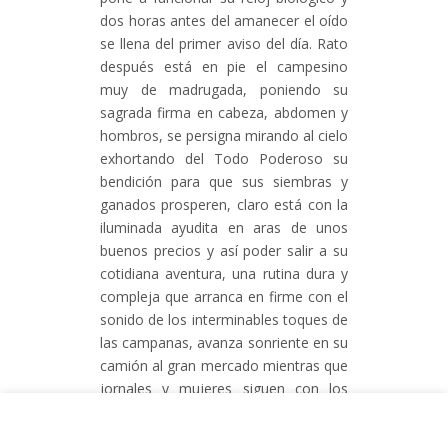
dos horas antes del amanecer el oído
se llena del primer aviso del día. Rato
después está en pie el campesino
muy de madrugada, poniendo su
sagrada firma en cabeza, abdomen y
hombros, se persigna mirando al cielo
exhortando del Todo Poderoso su
bendición para que sus siembras y
ganados prosperen, claro está con la
iluminada ayudita en aras de unos
buenos precios y así poder salir a su
cotidiana aventura, una rutina dura y
compleja que arranca en firme con el
sonido de los interminables toques de
las campanas, avanza sonriente en su
camión al gran mercado mientras que
jornales y mujeres siguen con los
quehaceres de la finca. Pronto será
viernes y con amarga en mano, el