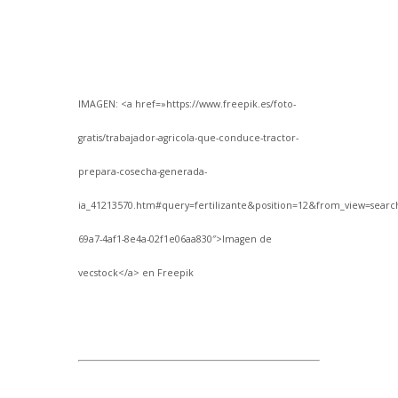
IMAGEN: <a href=»https://www.freepik.es/foto-
gratis/trabajador-agricola-que-conduce-tractor-
prepara-cosecha-generada-
ia_41213570.htm#query=fertilizante&position=12&from_view=sear
69a7-4af1-8e4a-02f1e06aa830″>Imagen de
vecstock</a> en Freepik