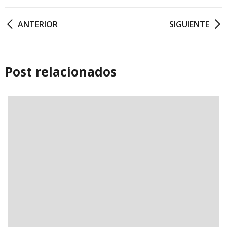
Navegación
ANTERIOR
SIGUIENTE
de
entradas
Post relacionados