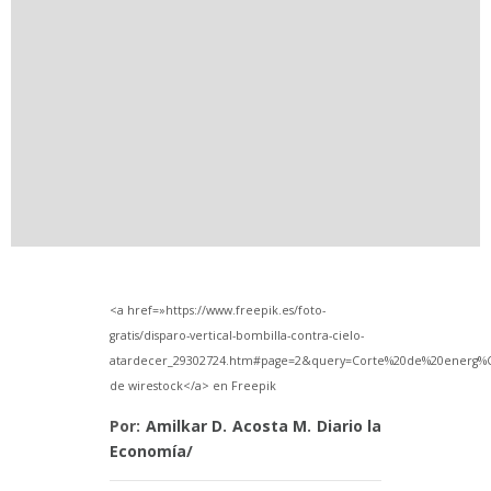
<a href=»https://www.freepik.es/foto-
gratis/disparo-vertical-bombilla-contra-cielo-
atardecer_29302724.htm#page=2&query=Corte%20de%20energ%C
de wirestock</a> en Freepik
Por:
Amilkar D. Acosta M. Diario la
Economía/