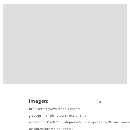
Imagen:
<a
href=»https://www.freepik.es/foto-
gratis/primer-plano-construccion-sitio-
excavador_1145871.htm#query=Mineria&position=2&from_view=
de onlyyouqj</a> en Freepik