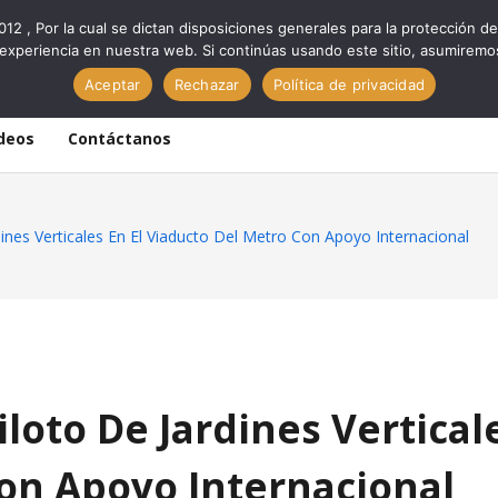
012 , Por la cual se dictan disposiciones generales para la protección
experiencia en nuestra web. Si continúas usando este sitio, asumiremo
Aceptar
Rechazar
Política de privacidad
deos
Contáctanos
dines Verticales En El Viaducto Del Metro Con Apoyo Internacional
iloto De Jardines Vertical
Con Apoyo Internacional