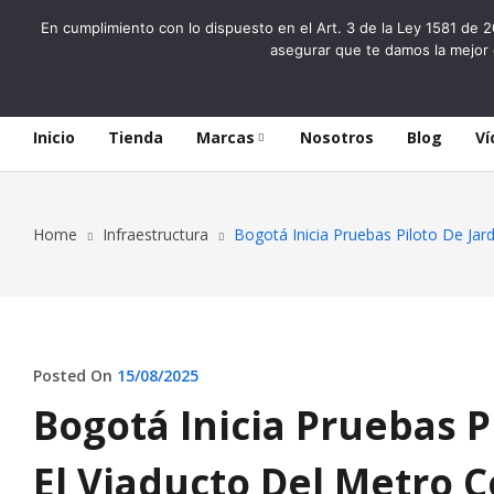
En cumplimiento con lo dispuesto en el Art. 3 de la Ley 1581 de 2
asegurar que te damos la mejor 
Inicio
Tienda
Marcas
Nosotros
Blog
Ví
Home
Infraestructura
Bogotá Inicia Pruebas Piloto De Jar
Posted On
15/08/2025
Bogotá Inicia Pruebas P
El Viaducto Del Metro 