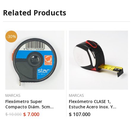
Related Products
-30%
MARCAS
MARCAS
Flexómetro Super
Flexómetro CLASE 1,
Compacto Diám. 5cm
Estuche Acero Inox. Y
3MX13MM CON FRENO //
Elastollan 5MX19MM //
$
7.000
$
107.000
$
10.000
El
El
MEDID 9013
MEDID 45191B
precio
precio
original
actual
era:
es: