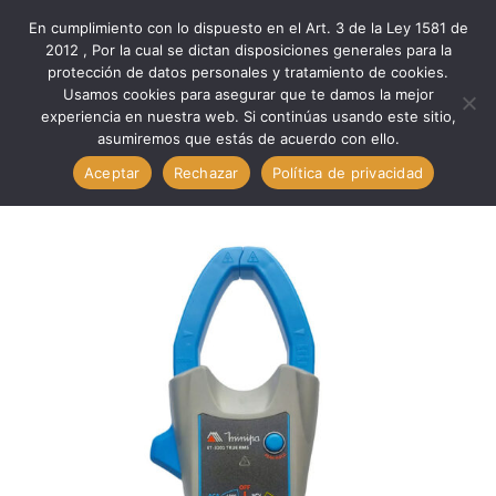
En cumplimiento con lo dispuesto en el Art. 3 de la Ley 1581 de
0
2012 , Por la cual se dictan disposiciones generales para la
protección de datos personales y tratamiento de cookies.
Usamos cookies para asegurar que te damos la mejor
Inicio
Marcas
Minipa
experiencia en nuestra web. Si continúas usando este sitio,
Verificación Med PINZA DIGITAL CON FUNCION NCV //
asumiremos que estás de acuerdo con ello.
MINIPA ET-3201
Aceptar
Rechazar
Política de privacidad