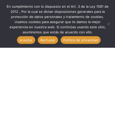
En cumplimiento con lo dispuesto en el Art. 3 de la Ley 1581 de
2012 , Por la cual se dictan disposiciones generales para la
protección de datos personales y tratamiento de cookies.
Inicio
Marcas
Medid
Usamos cookies para asegurar que te damos la mejor
Galgas Espesores Acero 13 Láminas 100 MM // MEDID 10013
experiencia en nuestra web. Si continúas usando este sitio,
asumiremos que estás de acuerdo con ello.
Aceptar
Rechazar
Política de privacidad