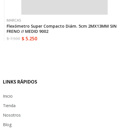
MARCAS
Flexómetro Super Compacto Diám. 5cm 2MX13MM SIN
FRENO // MEDID 9002
$
5.250
$
7.500
El
El
precio
precio
original
actual
era:
es:
$ 7.500.
$ 5.250.
LINKS RÁPIDOS
Inicio
Tienda
Nosotros
Blog