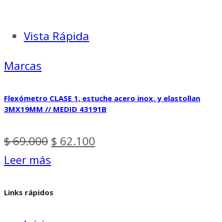
Vista Rápida
Marcas
Flexómetro CLASE 1, estuche acero inox. y elastollan
3MX19MM // MEDID 43191B
El
El
$
69.000
$
62.100
precio
precio
Leer más
original
actual
Links rápidos
era:
es:
$ 69.000.
$ 62.100.