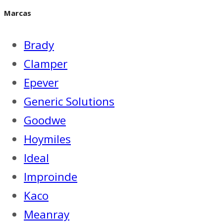
Marcas
Brady
Clamper
Epever
Generic Solutions
Goodwe
Hoymiles
Ideal
Improinde
Kaco
Meanray