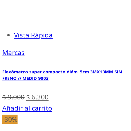
Vista Rápida
Marcas
Flexómetro super compacto diám. 5cm 3MX13MM SIN
FRENO // MEDID 9003
El
El
$
9.000
$
6.300
precio
precio
Añadir al carrito
original
actual
-30%
era:
es: