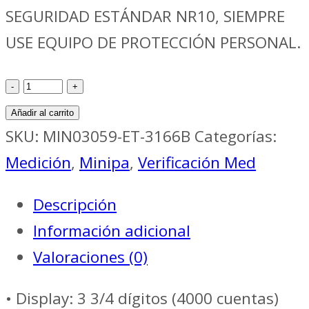
SEGURIDAD ESTÁNDAR NR10, SIEMPRE
USE EQUIPO DE PROTECCIÓN PERSONAL.
Verificación
Med
Añadir al carrito
PINZA
SKU:
MIN03059-ET-3166B
Categorías:
AMPERIMETRICA
Medición
,
Minipa
,
Verificación Med
DIGITAL
Descripción
//
Información adicional
MINIPA
Valoraciones (0)
ET-
3166B
• Display: 3 3/4 dígitos (4000 cuentas)