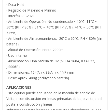
· Data Hold
· Registro de Máximo e Mínimo
· Interfaz RS-232C
· Ambiente de Operación: No condensado < 10°C, 11°C ~
30°C (RH < 80%), 31°C ~ 40°C (RH < 75%), 41°C ~ 50°C (RH
<45%)
· Ambiente de Almacenamiento: -20°C a 60°C, RH < 80% (sin
batería)
· Altitud de Operación: Hasta 2900m
· Uso Interno
· Alimentación: Una batería de 9V (NEDA 1604, IEC6F22,
JIS006P)
· Dimensiones: 164(Al) x 82(An) x 44(P)mm
· Peso: Aprox. 400g (incluyendo batería).
APLICACIONES
Este equipo puede ser usado en la medida de señale de
Voltaje con distorsión en lineas primarias de bajo voltaje del
poste a construcción y lineas
subterráneas para bombas. En circuitos electrónicos, puede