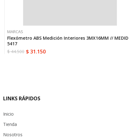
MARCAS
Flexómetro ABS Medición Interiores 3MX16MM // MEDID
5417
$
31.150
$
44.500
El
El
precio
precio
original
actual
era:
es:
$ 44.500.
$ 31.150.
LINKS RÁPIDOS
Inicio
Tienda
Nosotros