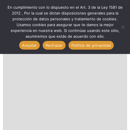
En cumplimiento con lo dispuesto en el Art. 3 de la Ley 1581 de
2012 , Por la cual se dictan disposiciones generales para la
protección de datos personales y tratamiento de cookies.
Inicio
Marcas
Medid
Usamos cookies para asegurar que te damos la mejor
Flexómetro Transparente (5MX19MM) // MEDID T519
experiencia en nuestra web. Si continúas usando este sitio,
asumiremos que estás de acuerdo con ello.
Aceptar
Rechazar
Política de privacidad