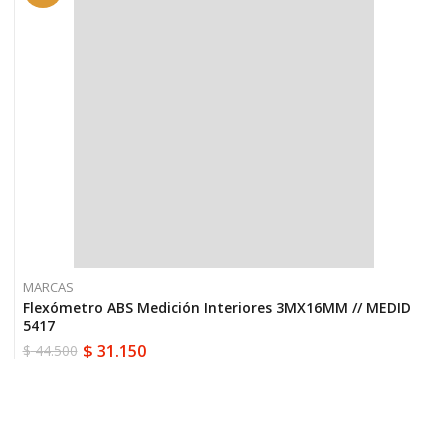
MARCAS
Flexómetro ABS Medición Interiores 3MX16MM // MEDID
5417
$
31.150
$
44.500
El
El
precio
precio
original
actual
era:
es:
$ 44.500.
$ 31.150.