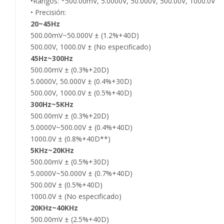
•Rangos: *500.00mV, 5.0000V, 50.000V, 500.00V, 1000.0V
• Precisión:
20~45Hz
500.00mV~50.000V ± (1.2%+40D)
500.00V, 1000.0V ± (No especificado)
45Hz~300Hz
500.00mV ± (0.3%+20D)
5.0000V, 50.000V ± (0.4%+30D)
500.00V, 1000.0V ± (0.5%+40D)
300Hz~5KHz
500.00mV ± (0.3%+20D)
5.0000V~500.00V ± (0.4%+40D)
1000.0V ± (0.8%+40D**)
5KHz~20KHz
500.00mV ± (0.5%+30D)
5.0000V~50.000V ± (0.7%+40D)
500.00V ± (0.5%+40D)
1000.0V ± (No especificado)
20KHz~40KHz
500.00mV ± (2.5%+40D)