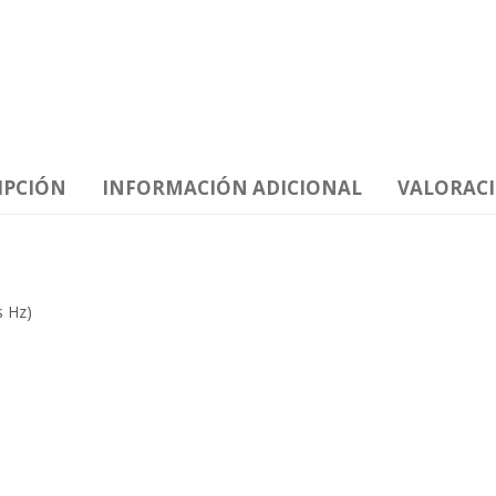
IPCIÓN
INFORMACIÓN ADICIONAL
VALORACI
/5 Dígitos 50.000 Conteos (Selecci
s Hz)