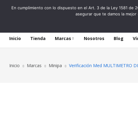
En cumplimiento con lo dispuesto en el Art. 3 de la Ley 1581 de 2
asegurar que te damos la mejor 
Inicio
Tienda
Marcas
Nosotros
Blog
Ví
Inicio
Marcas
Minipa
Verificación Med MULTIMETRO D