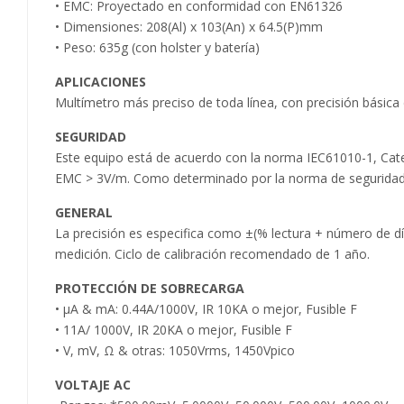
• EMC: Proyectado en conformidad con EN61326
• Dimensiones: 208(Al) x 103(An) x 64.5(P)mm
• Peso: 635g (con holster y batería)
APLICACIONES
Multímetro más preciso de toda línea, con precisión básica 
SEGURIDAD
Este equipo está de acuerdo con la norma IEC61010-1, Cate
EMC > 3V/m. Como determinado por la norma de seguridad NR
GENERAL
La precisión es especifica como ±(% lectura + número de d
medición. Ciclo de calibración recomendado de 1 año.
PROTECCIÓN DE SOBRECARGA
• µA & mA: 0.44A/1000V, IR 10KA o mejor, Fusible F
• 11A/ 1000V, IR 20KA o mejor, Fusible F
• V, mV, Ω & otras: 1050Vrms, 1450Vpico
VOLTAJE AC