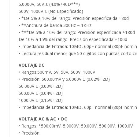
5.0000V, 50V ± (4.0%+40D***)
500V, 1000V ± (No Especificado)
• *De 5% a 10% del rango: Precisión especifica da +80d
• **Anchura de banda 300Hz ~ 1KHz
• ***De 5% a 10% del rango: Precisión especificada +180d
De 10% a 15% del rango: Precisión especificada +100d
• Impedancia de Entrada: 10MΩ, 60pF nominal (80pF nomin
• Lectura residual menor que 50 dígitos con puntas corto ci
VOLTAJE DC
• Rangos:500mV, 5V, 50V, 500V, 1000V
• Precisión: 500.00mV y 5.0000V ± (0.02%+2D)
50.000V ± (0.03%+2D)
500.00V ± (0.04%+2D)
1000.0V ± (0.15%+2D)
• Impedancia de Entrada: 10MΩ, 60pF nominal (80pF nomin
VOLTAJE AC & AC + DC
• Rangos: *500.00mV, 5.0000V, 50.000V, 500.00V, 1000.0V
• Precisión: