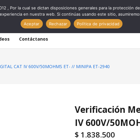
012 , Por la cual se dictan disposiciones generales para la protección
experiencia en nuestra web. Si continúas usando este sitio, asumiremo
Aceptar
Rechazar
Política de privacidad
deos
Contáctanos
IGITAL CAT IV 600V/50MOHMS ET- // MINIPA ET-2940
Verificación 
IV 600V/50MOH
$
1.838.500