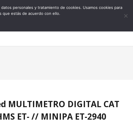
 de datos personales y tratamiento de cookies. Usamos cookies para
s que estás de acuerdo con ello.
0
Med MULTIMETRO DIGITAL CAT
MS ET- // MINIPA ET-2940