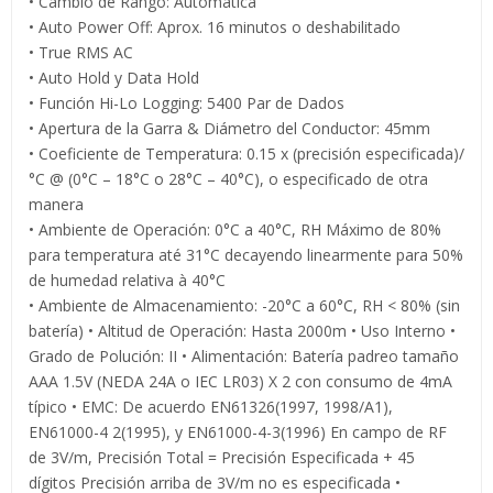
• Cambio de Rango: Automática
• Auto Power Off: Aprox. 16 minutos o deshabilitado
• True RMS AC
• Auto Hold y Data Hold
• Función Hi-Lo Logging: 5400 Par de Dados
• Apertura de la Garra & Diámetro del Conductor: 45mm
• Coeficiente de Temperatura: 0.15 x (precisión especificada)/
°C @ (0°C – 18°C o 28°C – 40°C), o especificado de otra
manera
• Ambiente de Operación: 0°C a 40°C, RH Máximo de 80%
para temperatura até 31°C decayendo linearmente para 50%
de humedad relativa à 40°C
• Ambiente de Almacenamiento: -20°C a 60°C, RH < 80% (sin
batería) • Altitud de Operación: Hasta 2000m • Uso Interno •
Grado de Polución: II • Alimentación: Batería padreo tamaño
AAA 1.5V (NEDA 24A o IEC LR03) X 2 con consumo de 4mA
típico • EMC: De acuerdo EN61326(1997, 1998/A1),
EN61000-4 2(1995), y EN61000-4-3(1996) En campo de RF
de 3V/m, Precisión Total = Precisión Especificada + 45
dígitos Precisión arriba de 3V/m no es especificada •