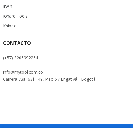
Irwin
Jonard Tools
Knipex
CONTACTO
(+57) 3205992264
info@mytool.com.co
Carrera 73a, 63f - 49, Piso 5 / Engativá - Bogotá
Copyright © Roadthemes. All Rights Reserved