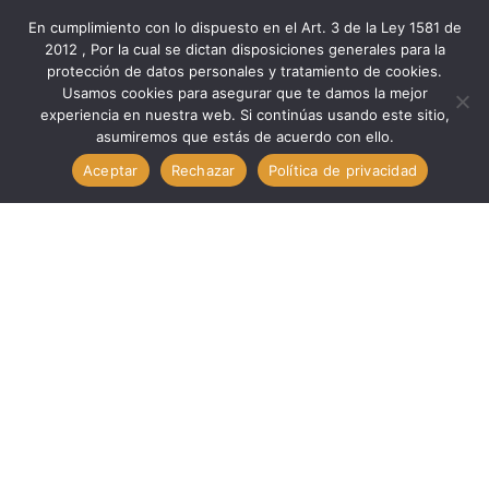
En cumplimiento con lo dispuesto en el Art. 3 de la Ley 1581 de
2012 , Por la cual se dictan disposiciones generales para la
protección de datos personales y tratamiento de cookies.
Inicio
Marcas
Minipa
Usamos cookies para asegurar que te damos la mejor
Verificación Med ALICATE DIGITAL CAT III 600V AUTOM //
experiencia en nuestra web. Si continúas usando este sitio,
asumiremos que estás de acuerdo con ello.
MINIPA ET-3610
Aceptar
Rechazar
Política de privacidad