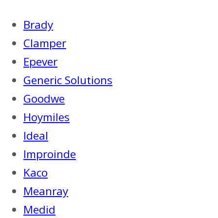
Brady
Clamper
Epever
Generic Solutions
Goodwe
Hoymiles
Ideal
Improinde
Kaco
Meanray
Medid