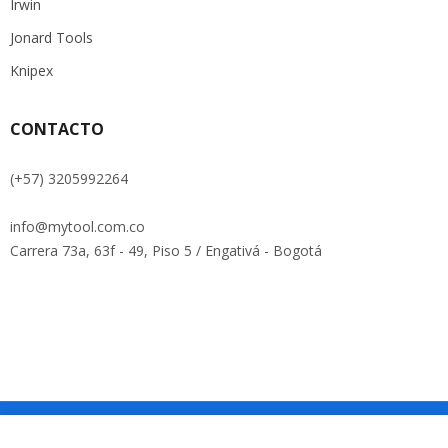
Irwin
Jonard Tools
Knipex
CONTACTO
(+57) 3205992264
info@mytool.com.co
Carrera 73a, 63f - 49, Piso 5 / Engativá - Bogotá
Copyright © Roadthemes. All Rights Reserved