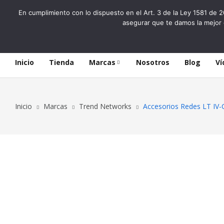
En cumplimiento con lo dispuesto en el Art. 3 de la Ley 1581 de 2
asegurar que te damos la mejor 
Inicio
Tienda
Marcas
Nosotros
Blog
Ví
Inicio
Marcas
Trend Networks
Accesorios Redes LT 