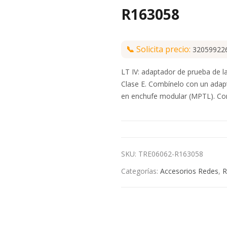
R163058
📞
Solicita precio:
32059922
LT IV: adaptador de prueba de lat
Clase E. Combínelo con un adap
en enchufe modular (MPTL). Con
SKU:
TRE06062-R163058
Categorías:
Accesorios Redes
,
R