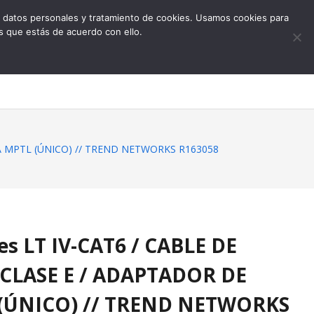
 de datos personales y tratamiento de cookies. Usamos cookies para
s que estás de acuerdo con ello.
0
BA MPTL (ÚNICO) // TREND NETWORKS R163058
es LT IV-CAT6 / CABLE DE
CLASE E / ADAPTADOR DE
(ÚNICO) // TREND NETWORKS