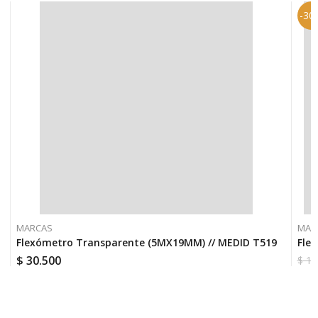
-30
MARCAS
MAR
Flexómetro Transparente (5MX19MM) // MEDID T519
Fle
$
30.500
$
18
El
El
pre
pre
orig
act
era:
es:
$ 18
$ 12