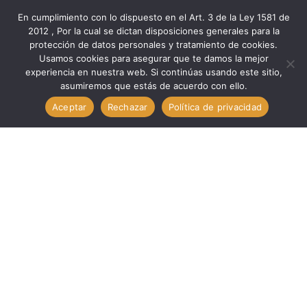
En cumplimiento con lo dispuesto en el Art. 3 de la Ley 1581 de
2012 , Por la cual se dictan disposiciones generales para la
protección de datos personales y tratamiento de cookies.
Inicio
Marcas
Minipa
Usamos cookies para asegurar que te damos la mejor
Verificación Med TERMOMETRO DIGITAL DE 2 CANALES //
experiencia en nuestra web. Si continúas usando este sitio,
asumiremos que estás de acuerdo con ello.
MINIPA MT-405
Aceptar
Rechazar
Política de privacidad