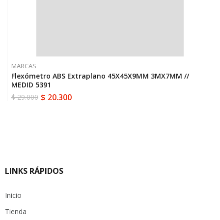
MARCAS
Flexómetro ABS Extraplano 45X45X9MM 3MX7MM //
MEDID 5391
$
20.300
$
29.000
El
El
precio
precio
original
actual
era:
es:
$ 29.000.
$ 20.300.
LINKS RÁPIDOS
Inicio
Tienda