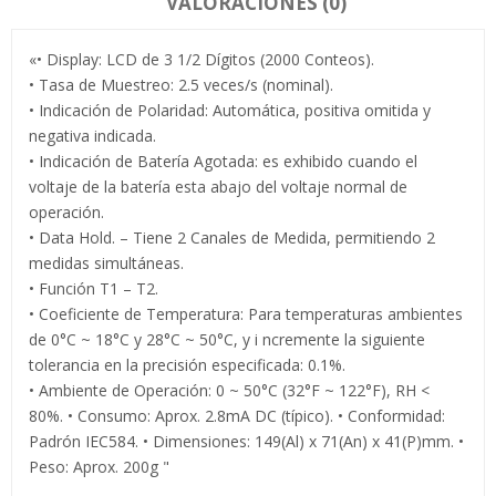
VALORACIONES (0)
«• Display: LCD de 3 1/2 Dígitos (2000 Conteos).
• Tasa de Muestreo: 2.5 veces/s (nominal).
• Indicación de Polaridad: Automática, positiva omitida y
negativa indicada.
• Indicación de Batería Agotada: es exhibido cuando el
voltaje de la batería esta abajo del voltaje normal de
operación.
• Data Hold. – Tiene 2 Canales de Medida, permitiendo 2
medidas simultáneas.
• Función T1 – T2.
• Coeficiente de Temperatura: Para temperaturas ambientes
de 0°C ~ 18°C y 28°C ~ 50°C, y i ncremente la siguiente
tolerancia en la precisión especificada: 0.1%.
• Ambiente de Operación: 0 ~ 50°C (32°F ~ 122°F), RH <
80%. • Consumo: Aprox. 2.8mA DC (típico). • Conformidad:
Padrón IEC584. • Dimensiones: 149(Al) x 71(An) x 41(P)mm. •
Peso: Aprox. 200g "