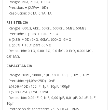
• Rangos: 60A, 600A, 1000A
• Precisión: ± (2,5%+ 10D)
• Resolución: 0.01A, 0.1A, 1A
RESISTENCIA
• Rangos: 600Ω, 6kΩ, 60KΩ, 600KΩ, 6MΩ, 60MΩ
• Precisión: ± (1.0% + 10D) 600Ω
• ± (0,8% + 5D) 6kΩ, 60kΩ, 600kΩ, 6MΩ
• ± (2.0% + 10D) para 60MΩ
• Resolución: 0.1Ω, 0.001kΩ, 0.01kΩ, 0.1kΩ, 0.001MΩ,
0.01MΩ.
CAPACITANCIA
• Rangos: 10nF, 100nF, 1µF, 10µF, 100µF, 1mF, 10mF
• Precisión: ±(4,0%+25D) 10nF
• ±(4,0%+15D) 100nF, 1µF, 10µF, 100µF
• ±(5,0%+25D) 1mF, 10mF
• Resolución: 0,01nF, 0,1nF, 0,001µF, 0,01µF, 0,1µF, 1µF,
10µF
• Protección de sobrecarga 250 v DC/AC RMS