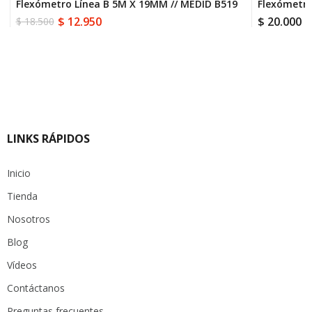
Flexómetro Línea B 5M X 19MM // MEDID B519
Flexómetro
$
12.950
$
20.000
$
18.500
El
El
precio
precio
original
actual
era:
es:
$ 18.500.
$ 12.950.
LINKS RÁPIDOS
Inicio
Tienda
Nosotros
Blog
Vídeos
Contáctanos
Preguntas frecuentes