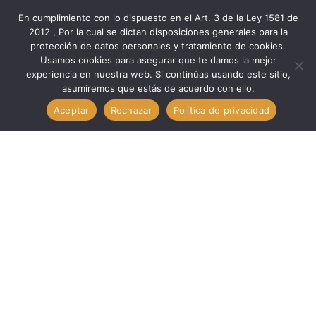
En cumplimiento con lo dispuesto en el Art. 3 de la Ley 1581 de
2012 , Por la cual se dictan disposiciones generales para la
protección de datos personales y tratamiento de cookies.
Inicio
Marcas
Minipa
Usamos cookies para asegurar que te damos la mejor
Verificación Med PINZA AMPERIMETRICA // MINIPA ET-
experiencia en nuestra web. Si continúas usando este sitio,
asumiremos que estás de acuerdo con ello.
3367B
Aceptar
Rechazar
Política de privacidad