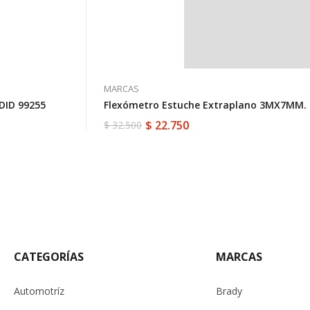
MARCAS
DID 99255
Flexómetro Estuche Extraplano 3MX7MM. 
$
22.750
$
32.500
El
El
precio
precio
original
actual
era:
es:
$ 32.500.
$ 22.750.
CATEGORÍAS
MARCAS
Automotríz
Brady