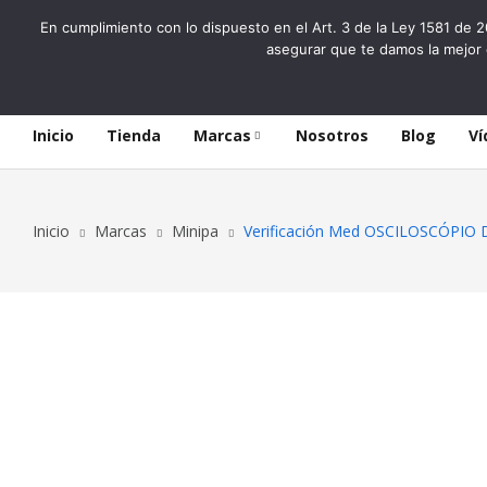
En cumplimiento con lo dispuesto en el Art. 3 de la Ley 1581 de 2
asegurar que te damos la mejor 
Inicio
Tienda
Marcas
Nosotros
Blog
Ví
Inicio
Marcas
Minipa
Verificación Med OSCILOSCÓPIO 