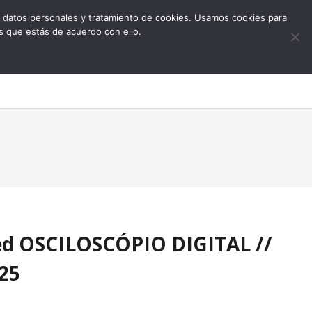
 de datos personales y tratamiento de cookies. Usamos cookies para
s que estás de acuerdo con ello.
0
Med OSCILOSCÓPIO DIGITAL //
25