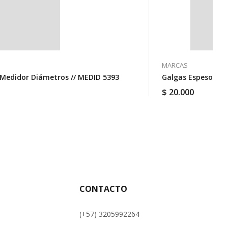
MARCAS
Medidor Diámetros // MEDID 5393
Galgas Espesores 
$
20.000
CONTACTO
(+57) 3205992264