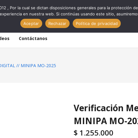
012 , Por la cual se dictan disposiciones generales para la protección
experiencia en nuestra web. Si continúas usando este sitio, asumiremo
Aceptar
Rechazar
Política de privacidad
deos
Contáctanos
DIGITAL // MINIPA MO-2025
Verificación 
MINIPA MO-20
$
1.255.000