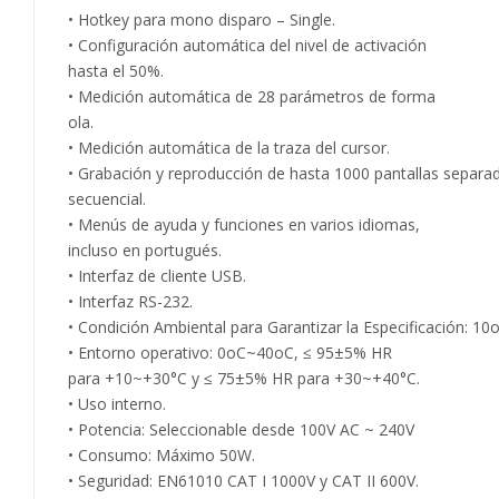
• Hotkey para mono disparo – Single.
• Configuración automática del nivel de activación
hasta el 50%.
• Medición automática de 28 parámetros de forma
ola.
• Medición automática de la traza del cursor.
• Grabación y reproducción de hasta 1000 pantallas separa
secuencial.
• Menús de ayuda y funciones en varios idiomas,
incluso en portugués.
• Interfaz de cliente USB.
• Interfaz RS-232.
• Condición Ambiental para Garantizar la Especificación: 1
• Entorno operativo: 0oC~40oC, ≤ 95±5% HR
para +10~+30°C y ≤ 75±5% HR para +30~+40°C.
• Uso interno.
• Potencia: Seleccionable desde 100V AC ~ 240V
• Consumo: Máximo 50W.
• Seguridad: EN61010 CAT I 1000V y CAT II 600V.