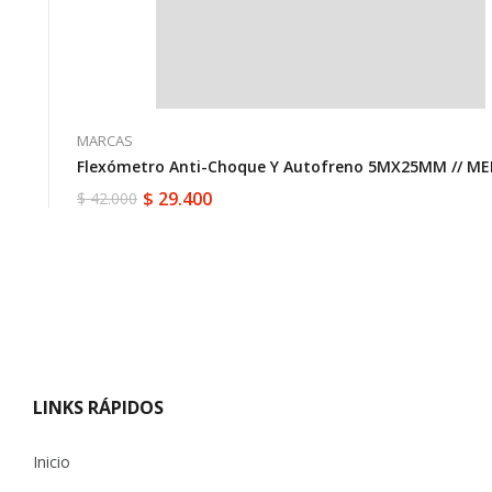
MARCAS
Flexómetro Anti-Choque Y Autofreno 5MX25MM // ME
$
29.400
$
42.000
El
El
precio
precio
original
actual
era:
es:
$ 42.000.
$ 29.400.
LINKS RÁPIDOS
Inicio