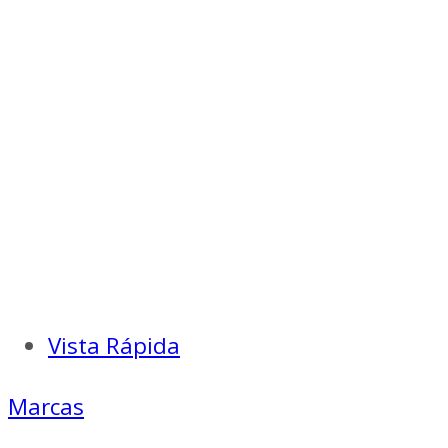
era:
es:
$ 69.000.
$ 62.100.
Vista Rápida
Marcas