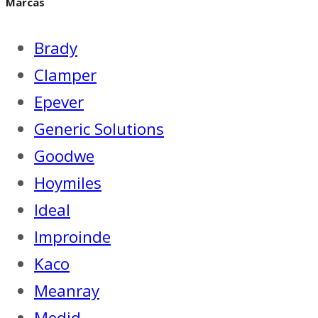
Marcas
Brady
Clamper
Epever
Generic Solutions
Goodwe
Hoymiles
Ideal
Improinde
Kaco
Meanray
Medid