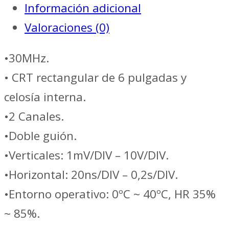
Información adicional
//
Valoraciones (0)
MINIPA
MO-
•30MHz.
1231
• CRT rectangular de 6 pulgadas y
cantidad
celosía interna.
•2 Canales.
•Doble guión.
•Verticales: 1mV/DIV – 10V/DIV.
•Horizontal: 20ns/DIV – 0,2s/DIV.
•Entorno operativo: 0ºC ~ 40ºC, HR 35%
~ 85%.