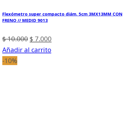
Flexómetro super compacto diám. 5cm 3MX13MM CON
FRENO // MEDID 9013
El
El
$
10.000
$
7.000
precio
precio
Añadir al carrito
original
actual
-10%
era:
es:
$ 10.000.
$ 7.000.