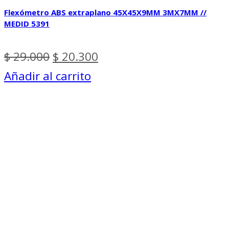
Flexómetro ABS extraplano 45X45X9MM 3MX7MM //
MEDID 5391
El
El
$
29.000
$
20.300
precio
precio
Añadir al carrito
original
actual
era:
es:
$ 29.000.
$ 20.300.