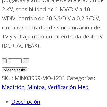
pulgadas y alto voltaje de aceleración de
2 KV, sensibilidad de 1 MV/DIV a 10
V/DIV, barrido de 20 NS/DIV a 0,2 S/DIV,
circuito separador de sincronización de
TV y voltaje máximo de entrada de 400V
(DC + AC PEAK).
Verificación
Med
Añadir al carrito
OSCILOSCÓPIO
SKU:
MIN03059-MO-1231
Categorías:
ANÁLOGO
Medición
,
Minipa
,
Verificación Med
30
Descripción
Mhz