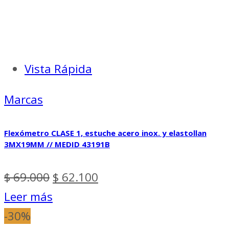
Vista Rápida
Marcas
Flexómetro CLASE 1, estuche acero inox. y elastollan
3MX19MM // MEDID 43191B
El
El
$
69.000
$
62.100
precio
precio
Leer más
original
actual
-30%