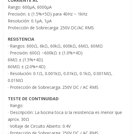
CORRIENTE AC
Rango: 600µA, 6000µA
Precisión: ± (1.5%+5D) para 40Hz ~ 1kHz
Resolución: 0.1µA, 1µA
Protección de Sobrecarga: 250V DC/AC RMS
RESISTENCIA
· Rangos: 600Ω, 6kΩ, 60kΩ, 600kΩ, 6MΩ, 60MΩ
· Precisión: 600Ω ~600kΩ ± (1.0%+4D)
6MΩ ± (1.5%+4D)
60MΩ ± (2.0%+4D)
· Resolución: 0.1Ω, 0.001kΩ, 0.01kΩ, 0.1kΩ, 0.001MΩ,
0.01MΩ
· Protección de Sobrecarga: 250V DC / AC RMS
TESTE DE CONTINUIDAD
· Rango:
· Descripción: La bocina toca si la resistencia es menor que
aprox. 30Ω
· Voltaje de Circuito Abierto: 0.4V
· Protección de Sobrecarga: 250V DC / AC RMS