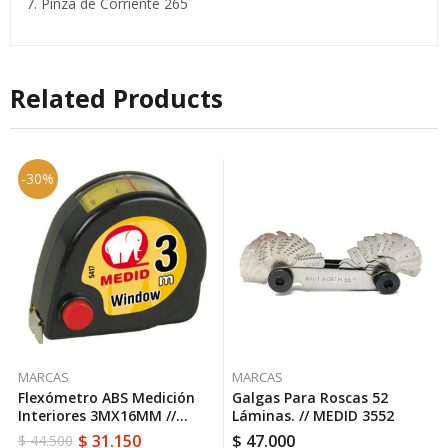
7. Pinza de Corriente 265
Related Products
-30%
MARCAS
MARCAS
Flexómetro ABS Medición
Galgas Para Roscas 52
Interiores 3MX16MM //
Láminas. // MEDID 3552
MEDID 5417
$
31.150
$
47.000
$
44.500
El
El