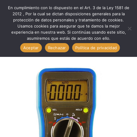
En cumplimiento con lo dispuesto en el Art. 3 de la Ley 1581 de
0
2012 , Por la cual se dictan disposiciones generales para la
protección de datos personales y tratamiento de cookies.
Usamos cookies para asegurar que te damos la mejor
Inicio
Marcas
Minipa
experiencia en nuestra web. Si continúas usando este sitio,
Verificación Med MULTIMETRO DIGITALCAT III 55/6
asumiremos que estás de acuerdo con ello.
DIG.DOS // MINIPA ET- 1605
Aceptar
Rechazar
Política de privacidad