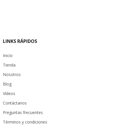
precio
precio
original
actual
era:
es:
$ 44.500.
$ 31.150.
LINKS RÁPIDOS
Inicio
Tienda
Nosotros
Blog
Vídeos
Contáctanos
Preguntas frecuentes
Términos y condiciones