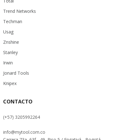
Total
Trend Networks
Techman
Usag
Znshine
Stanley
Irwin
Jonard Tools
Knipex
CONTACTO
(+57) 3205992264
info@mytool.com.co
Carrera 73a, 63f - 49, Piso 5 / Engativá - Bogotá