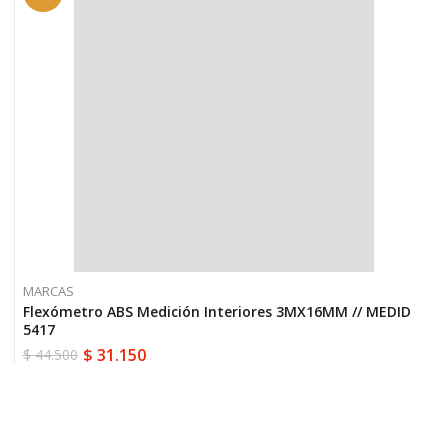
MARCAS
Flexómetro ABS Medición Interiores 3MX16MM // MEDID
5417
$
31.150
$
44.500
El
El
precio
precio
original
actual
era:
es:
$ 44.500.
$ 31.150.