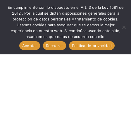
En cumplimiento con lo dispuesto en el Art. 3 de la Ley 1581 de
2012 , Por la cual se dictan disposiciones generales para la
protección de datos personales y tratamiento de cookies.
Inicio
Marcas
Minipa
Usamos cookies para asegurar que te damos la mejor
Verificación Med MULTIMETRO DIGITA DE BANCO 300V //
experiencia en nuestra web. Si continúas usando este sitio,
asumiremos que estás de acuerdo con ello.
MINIPA MDM-8165A
Aceptar
Rechazar
Política de privacidad