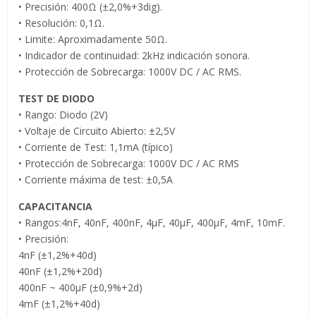
• Precisión: 400Ω (±2,0%+3dig).
• Resolución: 0,1Ω.
• Limite: Aproximadamente 50Ω.
• Indicador de continuidad: 2kHz indicación sonora.
• Protección de Sobrecarga: 1000V DC / AC RMS.
TEST DE DIODO
• Rango: Diodo (2V)
• Voltaje de Circuito Abierto: ±2,5V
• Corriente de Test: 1,1mA (típico)
• Protección de Sobrecarga: 1000V DC / AC RMS
• Corriente máxima de test: ±0,5A
CAPACITANCIA
• Rangos:4nF, 40nF, 400nF, 4µF, 40µF, 400µF, 4mF, 10mF.
• Precisión:
4nF (±1,2%+40d)
40nF (±1,2%+20d)
400nF ~ 400µF (±0,9%+2d)
4mF (±1,2%+40d)