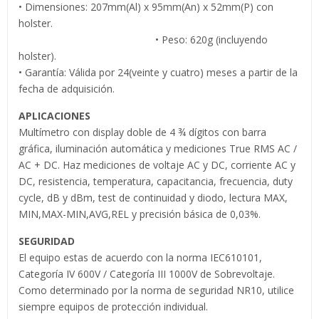
• Dimensiones: 207mm(Al) x 95mm(An) x 52mm(P) con
holster.
• Peso: 620g (incluyendo
holster).
• Garantía: Válida por 24(veinte y cuatro) meses a partir de la
fecha de adquisición.
APLICACIONES
Multímetro con display doble de 4 ¾ dígitos con barra
gráfica, iluminación automática y mediciones True RMS AC /
AC + DC. Haz mediciones de voltaje AC y DC, corriente AC y
DC, resistencia, temperatura, capacitancia, frecuencia, duty
cycle, dB y dBm, test de continuidad y diodo, lectura MAX,
MIN,MAX-MIN,AVG,REL y precisión básica de 0,03%.
SEGURIDAD
El equipo estas de acuerdo con la norma IEC610101,
Categoría IV 600V / Categoría III 1000V de Sobrevoltaje.
Como determinado por la norma de seguridad NR10, utilice
siempre equipos de protección individual.