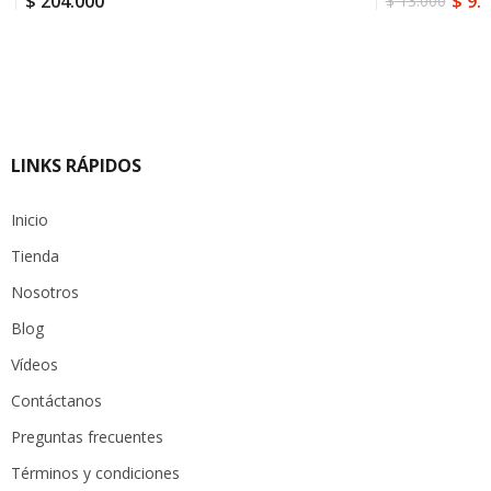
$
204.000
$
9.1
$
13.000
El
El
precio
precio
original
actual
era:
es:
$ 13.000.
$ 9.100.
LINKS RÁPIDOS
Inicio
Tienda
Nosotros
Blog
Vídeos
Contáctanos
Preguntas frecuentes
Términos y condiciones