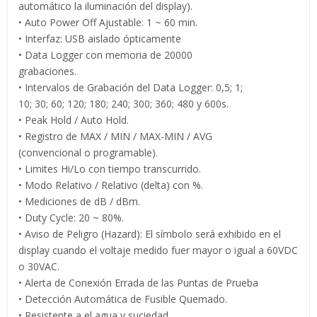
automático la iluminación del display).
• Auto Power Off Ajustable: 1 ~ 60 min.
• Interfaz: USB aislado ópticamente
• Data Logger con memoria de 20000
grabaciones.
• Intervalos de Grabación del Data Logger: 0,5; 1;
10; 30; 60; 120; 180; 240; 300; 360; 480 y 600s.
• Peak Hold / Auto Hold.
• Registro de MAX / MIN / MAX-MIN / AVG
(convencional o programable).
• Limites Hi/Lo con tiempo transcurrido.
• Modo Relativo / Relativo (delta) con %.
• Mediciones de dB / dBm.
• Duty Cycle: 20 ~ 80%.
• Aviso de Peligro (Hazard): El símbolo será exhibido en el
display cuando el voltaje medido fuer mayor o igual a 60VDC
o 30VAC.
• Alerta de Conexión Errada de las Puntas de Prueba
• Detección Automática de Fusible Quemado.
• Resistente a el agua y suciedad.