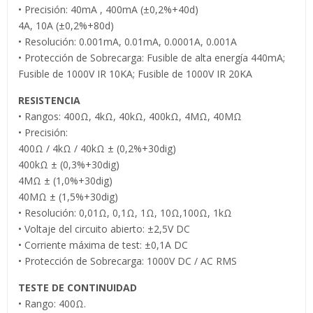
• Precisión: 40mA , 400mA (±0,2%+40d)
4A, 10A (±0,2%+80d)
• Resolución: 0.001mA, 0.01mA, 0.0001A, 0.001A
• Protección de Sobrecarga: Fusible de alta energía 440mA;
Fusible de 1000V IR 10KA; Fusible de 1000V IR 20KA
RESISTENCIA
• Rangos: 400Ω, 4kΩ, 40kΩ, 400kΩ, 4MΩ, 40MΩ
• Precisión:
400Ω / 4kΩ / 40kΩ ± (0,2%+30dig)
400kΩ ± (0,3%+30dig)
4MΩ ± (1,0%+30dig)
40MΩ ± (1,5%+30dig)
• Resolución: 0,01Ω, 0,1Ω, 1Ω, 10Ω,100Ω, 1kΩ
• Voltaje del circuito abierto: ±2,5V DC
• Corriente máxima de test: ±0,1A DC
• Protección de Sobrecarga: 1000V DC / AC RMS
TESTE DE CONTINUIDAD
• Rango: 400Ω.