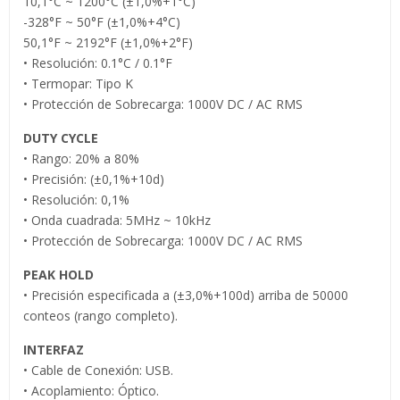
10,1°C ~ 1200°C (±1,0%+1°C)
-328°F ~ 50°F (±1,0%+4°C)
50,1°F ~ 2192°F (±1,0%+2°F)
• Resolución: 0.1°C / 0.1°F
• Termopar: Tipo K
• Protección de Sobrecarga: 1000V DC / AC RMS
DUTY CYCLE
• Rango: 20% a 80%
• Precisión: (±0,1%+10d)
• Resolución: 0,1%
• Onda cuadrada: 5MHz ~ 10kHz
• Protección de Sobrecarga: 1000V DC / AC RMS
PEAK HOLD
• Precisión especificada a (±3,0%+100d) arriba de 50000
conteos (rango completo).
INTERFAZ
• Cable de Conexión: USB.
• Acoplamiento: Óptico.