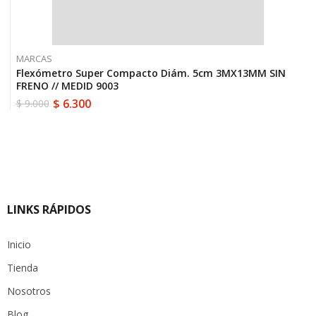
MARCAS
Flexómetro Super Compacto Diám. 5cm 3MX13MM SIN
FRENO // MEDID 9003
$
6.300
$
9.000
El
El
precio
precio
original
actual
era:
es:
$ 9.000.
$ 6.300.
LINKS RÁPIDOS
Inicio
Tienda
Nosotros
Blog