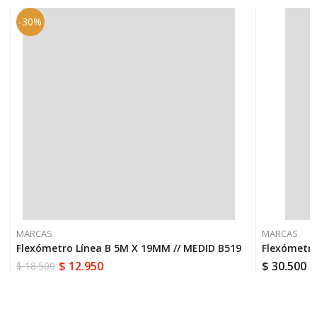
-30%
MARCAS
MARCAS
Flexómetro Línea B 5M X 19MM // MEDID B519
Flexómetro
$
12.950
$
30.500
$
18.500
El
El
precio
precio
original
actual
era:
es:
$ 18.500.
$ 12.950.