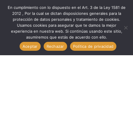
En cumplimiento con lo dispuesto en el Art. 3 de la Ley 1581 de
2012 , Por la cual se dictan disposiciones generales para la
protección de datos personales y tratamiento de cookies.
Inicio
Marcas
Minipa
Usamos cookies para asegurar que te damos la mejor
Verificación Med MEDIDOR DE ESPESURA DE CAMADA //
experiencia en nuestra web. Si continúas usando este sitio,
asumiremos que estás de acuerdo con ello.
MINIPA MCT-301
Aceptar
Rechazar
Política de privacidad