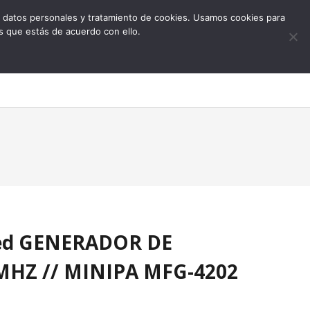
 de datos personales y tratamiento de cookies. Usamos cookies para
s que estás de acuerdo con ello.
0
Med GENERADOR DE
MHZ // MINIPA MFG-4202