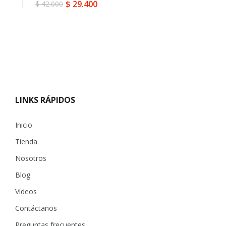
$
29.400
$
42.000
El
El
precio
precio
original
actual
era:
es:
$ 42.000.
$ 29.400.
LINKS RÁPIDOS
Inicio
Tienda
Nosotros
Blog
Vídeos
Contáctanos
Preguntas frecuentes