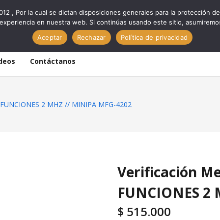
012 , Por la cual se dictan disposiciones generales para la protección
experiencia en nuestra web. Si continúas usando este sitio, asumiremo
Aceptar
Rechazar
Política de privacidad
deos
Contáctanos
 FUNCIONES 2 MHZ // MINIPA MFG-4202
Verificación 
FUNCIONES 2 
$
515.000