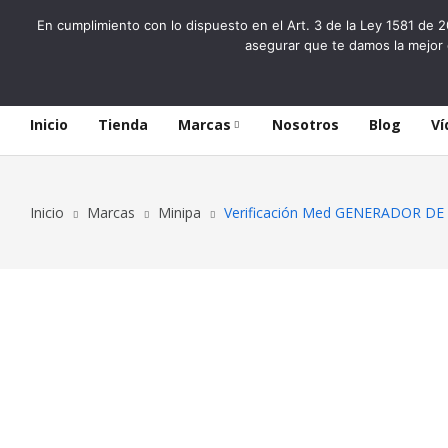
En cumplimiento con lo dispuesto en el Art. 3 de la Ley 1581 de 2
asegurar que te damos la mejor 
Inicio
Tienda
Marcas
Nosotros
Blog
Ví
Inicio
Marcas
Minipa
Verificación Med GENERADOR DE