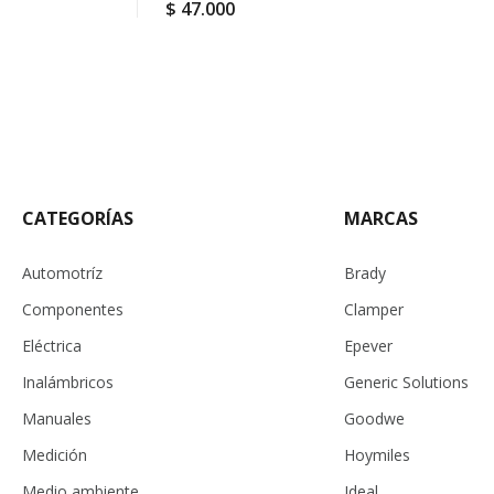
$
47.000
CATEGORÍAS
MARCAS
Automotríz
Brady
Componentes
Clamper
Eléctrica
Epever
Inalámbricos
Generic Solutions
Manuales
Goodwe
Medición
Hoymiles
Medio ambiente
Ideal