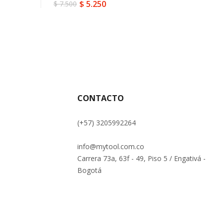
$
5.250
$
7.500
El
El
precio
precio
original
actual
era:
es:
$ 7.500.
$ 5.250.
CONTACTO
(+57) 3205992264
info@mytool.com.co
Carrera 73a, 63f - 49, Piso 5 / Engativá -
Bogotá