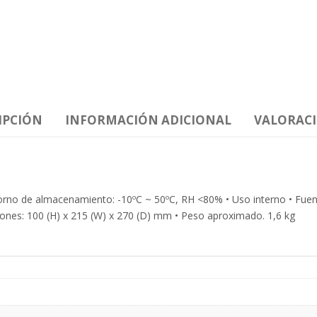
IPCIÓN
INFORMACIÓN ADICIONAL
VALORACI
torno de almacenamiento: -10ºC ~ 50ºC, RH <80% • Uso interno • Fuen
nes: 100 (H) x 215 (W) x 270 (D) mm • Peso aproximado. 1,6 kg