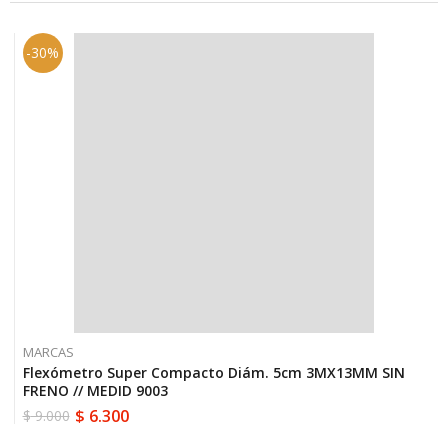
-30%
MARCAS
Flexómetro Super Compacto Diám. 5cm 3MX13MM SIN
FRENO // MEDID 9003
$
6.300
$
9.000
El
El
precio
precio