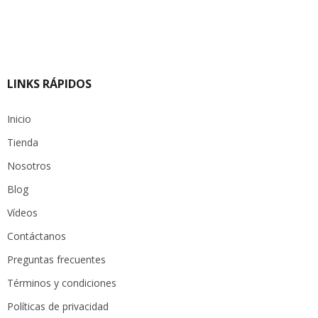
original
actual
era:
es:
$ 9.000.
$ 6.300.
LINKS RÁPIDOS
Inicio
Tienda
Nosotros
Blog
Vídeos
Contáctanos
Preguntas frecuentes
Términos y condiciones
Políticas de privacidad