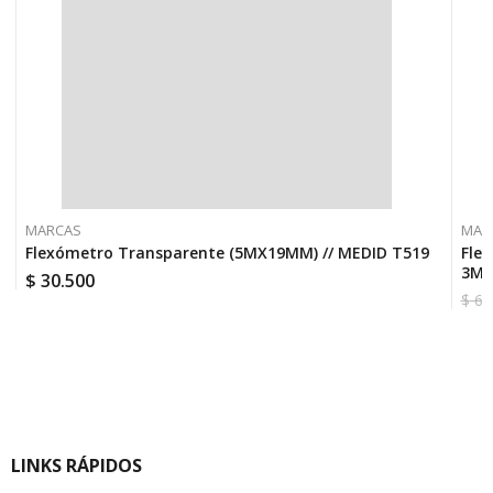
MARCAS
MAR
Flexómetro Transparente (5MX19MM) // MEDID T519
Flex
3MX
$
30.500
$
69
El
El
pre
pre
orig
act
era:
es:
$ 69
$ 62
LINKS RÁPIDOS