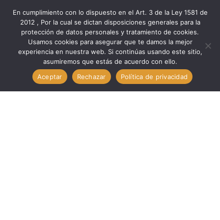
En cumplimiento con lo dispuesto en el Art. 3 de la Ley 1581 de
2012 , Por la cual se dictan disposiciones generales para la
protección de datos personales y tratamiento de cookies.
Inicio
Marcas
Minipa
Usamos cookies para asegurar que te damos la mejor
Verificación Med DÉCADA RESISTIVA // MINIPA MDR-611
experiencia en nuestra web. Si continúas usando este sitio,
asumiremos que estás de acuerdo con ello.
Aceptar
Rechazar
Política de privacidad