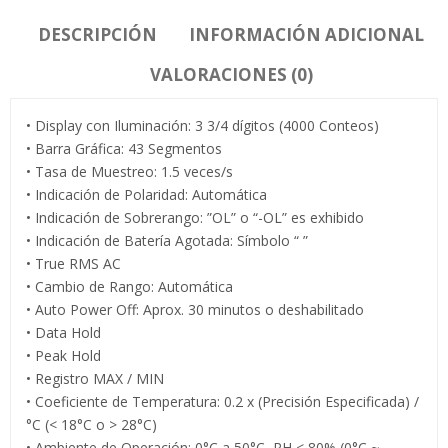
DESCRIPCIÓN
INFORMACIÓN ADICIONAL
VALORACIONES (0)
• Display con Iluminación: 3 3/4 dígitos (4000 Conteos)
• Barra Gráfica: 43 Segmentos
• Tasa de Muestreo: 1.5 veces/s
• Indicación de Polaridad: Automática
• Indicación de Sobrerango: ”OL” o “-OL” es exhibido
• Indicación de Batería Agotada: Símbolo “ ”
• True RMS AC
• Cambio de Rango: Automática
• Auto Power Off: Aprox. 30 minutos o deshabilitado
• Data Hold
• Peak Hold
• Registro MAX / MIN
• Coeficiente de Temperatura: 0.2 x (Precisión Especificada) /
°C (< 18°C o > 28°C)
• Ambiente de Operación: 0°C a 50°C, RH < 80% (0°C ~