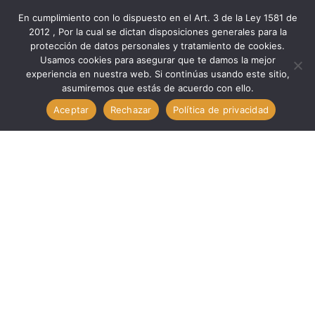
En cumplimiento con lo dispuesto en el Art. 3 de la Ley 1581 de
2012 , Por la cual se dictan disposiciones generales para la
protección de datos personales y tratamiento de cookies.
Inicio
Marcas
Minipa
Usamos cookies para asegurar que te damos la mejor
Verificación Med ALICATE DIGITAL CAT IV 600V/4000HMS //
experiencia en nuestra web. Si continúas usando este sitio,
asumiremos que estás de acuerdo con ello.
MINIPA ET-3710
Aceptar
Rechazar
Política de privacidad