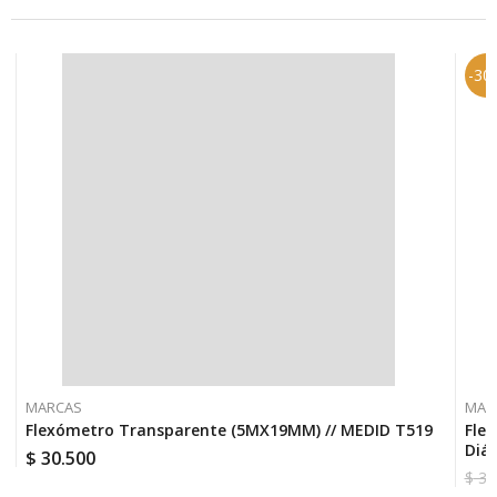
-30
MARCAS
MAR
Flexómetro Transparente (5MX19MM) // MEDID T519
Fle
Diá
$
30.500
$
32
El
El