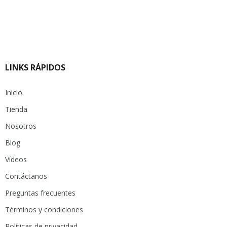
pre
pre
orig
act
era:
es:
$ 32
$ 22
LINKS RÁPIDOS
Inicio
Tienda
Nosotros
Blog
Vídeos
Contáctanos
Preguntas frecuentes
Términos y condiciones
Políticas de privacidad