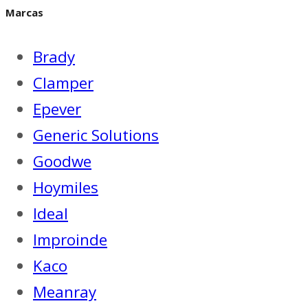
Marcas
Brady
Clamper
Epever
Generic Solutions
Goodwe
Hoymiles
Ideal
Improinde
Kaco
Meanray