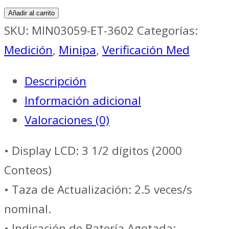
Med
Añadir al carrito
ALICATE
SKU:
MIN03059-ET-3602
Categorías:
DIGITAL
Medición
,
Minipa
,
Verificación Med
CAT
Descripción
III
Información adicional
1000V/20MOHMS
Valoraciones (0)
//
MINIPA
• Display LCD: 3 1/2 dígitos (2000
ET-
Conteos)
3602
• Taza de Actualización: 2.5 veces/s
cantidad
nominal.
• Indicación de Batería Agotada: