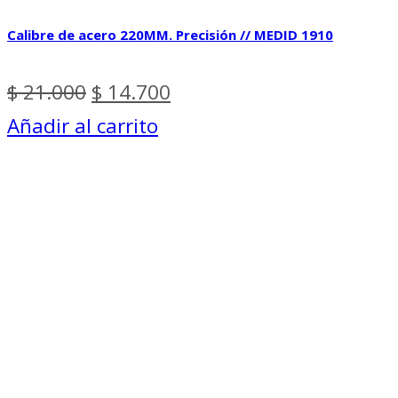
Calibre de acero 220MM. Precisión // MEDID 1910
El
El
$
21.000
$
14.700
precio
precio
Añadir al carrito
original
actual
era:
es:
$ 21.000.
$ 14.700.