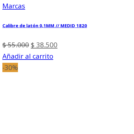
Marcas
Calibre de latón 0,1MM // MEDID 1820
El
El
$
55.000
$
38.500
precio
precio
Añadir al carrito
original
actual
-30%
era:
es:
$ 55.000.
$ 38.500.