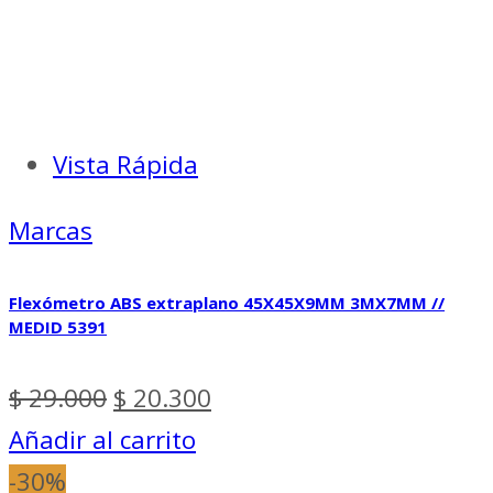
Vista Rápida
Marcas
Flexómetro ABS extraplano 45X45X9MM 3MX7MM //
MEDID 5391
El
El
$
29.000
$
20.300
precio
precio
Añadir al carrito
original
actual
-30%