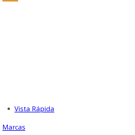
era:
es:
$ 29.000.
$ 20.300.
Vista Rápida
Marcas