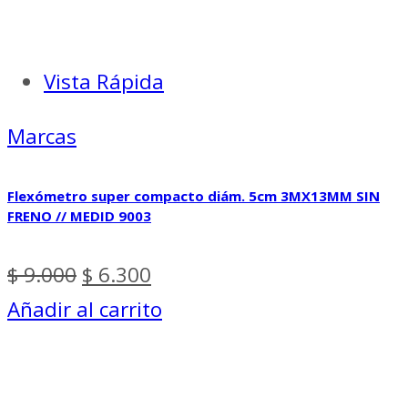
Vista Rápida
Marcas
Flexómetro super compacto diám. 5cm 3MX13MM SIN
FRENO // MEDID 9003
El
El
$
9.000
$
6.300
precio
precio
Añadir al carrito
original
actual
era:
es: