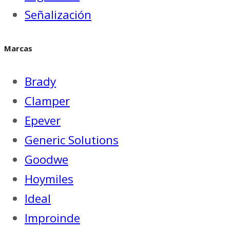
Señalización
Marcas
Brady
Clamper
Epever
Generic Solutions
Goodwe
Hoymiles
Ideal
Improinde