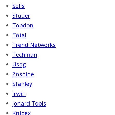
Solis
Studer
Topdon
Total
Trend Networks
Techman
Usag
Znshine
Stanley
Irwin
Jonard Tools
Knipex