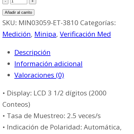
Med
Añadir al carrito
ALICATE
SKU:
MIN03059-ET-3810
Categorías:
AMP.1000A
Medición
,
Minipa
,
Verificación Med
AC/DC
Descripción
CAT.III.FREO.
Información adicional
//
Valoraciones (0)
MINIPA
ET-
• Display: LCD 3 1/2 dígitos (2000
3810
Conteos)
cantidad
• Tasa de Muestreo: 2.5 veces/s
• Indicación de Polaridad: Automática,