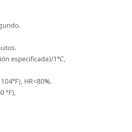
egundo.
nutos.
ión especificada)/1°C,
a 104°F), HR<80%.
0 °F),