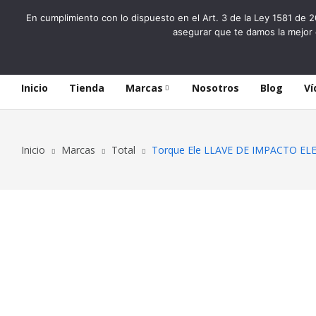
En cumplimiento con lo dispuesto en el Art. 3 de la Ley 1581 de 2
asegurar que te damos la mejor 
Inicio
Tienda
Marcas
Nosotros
Blog
Ví
Inicio
Marcas
Total
Torque Ele LLAVE DE IMPACTO EL