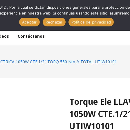
012 , Por la cual se dictan disposiciones generales para la protección
experiencia en nuestra web. Si continúas usando este sitio, asumiremo
Aceptar
Rechazar
Política de privacidad
deos
Contáctanos
ECTRICA 1050W CTE.1/2″ TORQ 550 Nm // TOTAL UTIW10101
Torque Ele LL
1050W CTE.1/2
UTIW10101