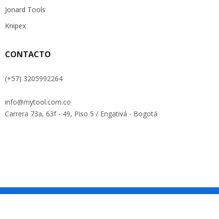
Jonard Tools
Knipex
CONTACTO
(+57) 3205992264
info@mytool.com.co
Carrera 73a, 63f - 49, Piso 5 / Engativá - Bogotá
Copyright © Roadthemes. All Rights Reserved