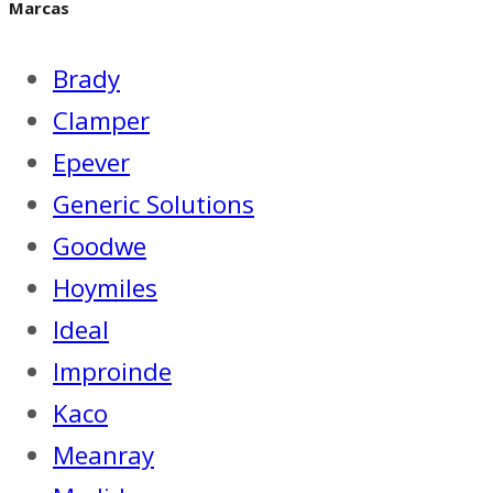
Marcas
Brady
Clamper
Epever
Generic Solutions
Goodwe
Hoymiles
Ideal
Improinde
Kaco
Meanray