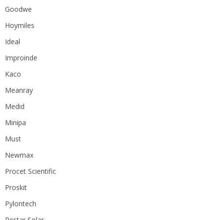
Goodwe
Hoymiles
Ideal
Improinde
Kaco
Meanray
Medid
Minipa
Must
Newmax
Procet Scientific
Proskit
Pylontech
Restar Solar