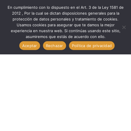
En cumplimiento con lo dispuesto en el Art. 3 de la Ley 1581 de
2012 , Por la cual se dictan disposiciones generales para la
protección de datos personales y tratamiento de cookies.
Inicio
Marcas
Usag
Usamos cookies para asegurar que te damos la mejor
PINZAS ALICATE REGULABLE DE BISAGRA SUPERPUESTA DE
experiencia en nuestra web. Si continúas usando este sitio,
asumiremos que estás de acuerdo con ello.
180 MM // USAG U01780011
Aceptar
Rechazar
Política de privacidad