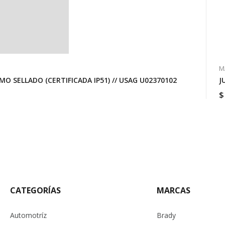
M
 SELLADO (CERTIFICADA IP51) // USAG U02370102
J
$
CATEGORÍAS
MARCAS
Automotríz
Brady