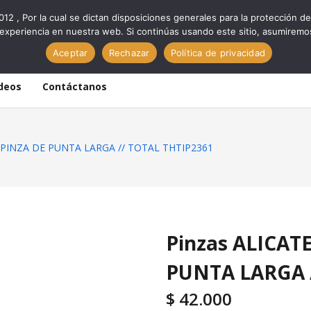
012 , Por la cual se dictan disposiciones generales para la protección
experiencia en nuestra web. Si continúas usando este sitio, asumiremo
Aceptar
Rechazar
Política de privacidad
deos
Contáctanos
LPINZA DE PUNTA LARGA // TOTAL THTIP2361
Pinzas ALICAT
PUNTA LARGA 
$
42.000