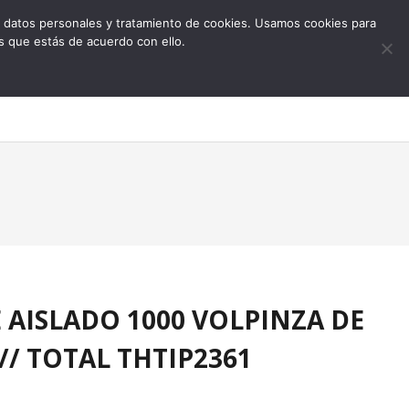
 de datos personales y tratamiento de cookies. Usamos cookies para
s que estás de acuerdo con ello.
0
E AISLADO 1000 VOLPINZA DE
// TOTAL THTIP2361