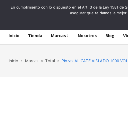
En cumplimiento con lo dispuesto en el Art. 3 de la Ley 1581 de 2
asegurar que te damos la mejor 
Inicio
Tienda
Marcas
Nosotros
Blog
Ví
Inicio
Marcas
Total
Pinzas ALICATE AISLADO 1000 VO