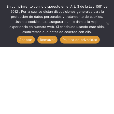
En cumplimiento con lo dispuesto en el Art. 3 de la Ley 1581 de
2012 , Por la cual se dictan disposiciones generales para la
protección de datos personales y tratamiento de cookies.
Inicio
Componentes
Otros Com
Usamos cookies para asegurar que te damos la mejor
Otros Com. Transistores 2SA1941 TECHMAN 2SA1941
experiencia en nuestra web. Si continúas usando este sitio,
asumiremos que estás de acuerdo con ello.
Aceptar
Rechazar
Política de privacidad