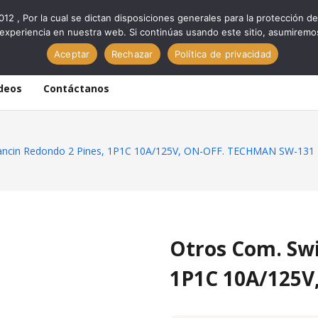
012 , Por la cual se dictan disposiciones generales para la protección
experiencia en nuestra web. Si continúas usando este sitio, asumiremo
Aceptar
Rechazar
Política de privacidad
deos
Contáctanos
lancin Redondo 2 Pines, 1P1C 10A/125V, ON-OFF. TECHMAN SW-131
Otros Com. Swi
1P1C 10A/125V