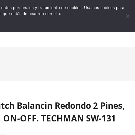
 de datos personales y tratamiento de cookies. Usamos cookies para
s que estás de acuerdo con ello.
0
tch Balancin Redondo 2 Pines,
, ON-OFF. TECHMAN SW-131