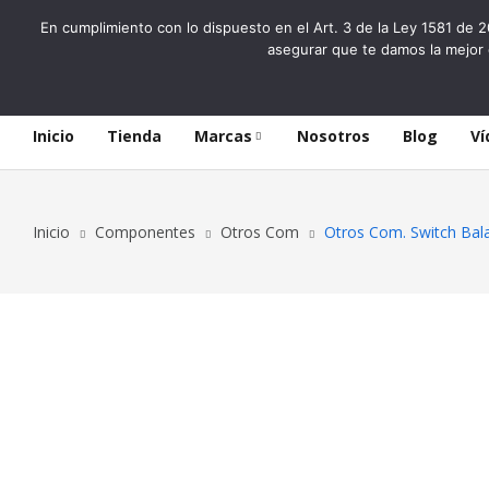
En cumplimiento con lo dispuesto en el Art. 3 de la Ley 1581 de 2
asegurar que te damos la mejor 
Inicio
Tienda
Marcas
Nosotros
Blog
Ví
Inicio
Componentes
Otros Com
Otros Com. Switch Ba