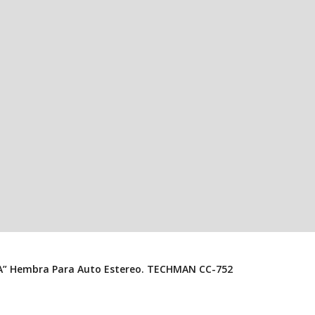
Conector Convertidor Mini USB 5 Pines Macho A USB “A” Hembra Para Auto Estereo. TECHMAN CC-752