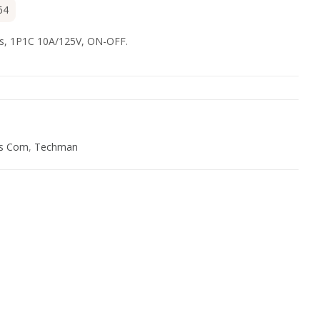
64
es, 1P1C 10A/125V, ON-OFF.
s Com
,
Techman